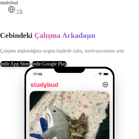
studybud
TR
Cebindeki
Çalışma Arkadaşın
Çalışma alışkanlığına uygun kişilerle eşleş, motivasyonunu artır.
İndir
App Store
İndir
Google Play