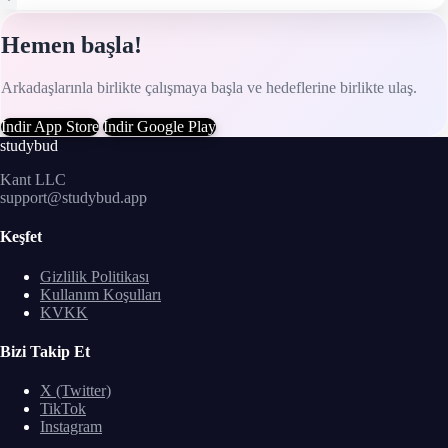
Hemen başla!
Arkadaşlarınla birlikte çalışmaya başla ve hedeflerine birlikte ulaş.
İndir
App Store
İndir
Google Play
studybud
Kant LLC
support@studybud.app
Keşfet
Gizlilik Politikası
Kullanım Koşulları
KVKK
Bizi Takip Et
X (Twitter)
TikTok
Instagram